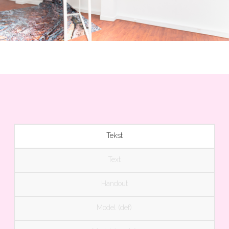
Tekst
Text
Handout
Model (def)