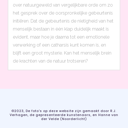
over natuurgeweld van vergelijkbare orde om zo
het gesprek over de oorspronkelijke gebeurtenis
initiëren. Dat de gebeurtenis de nietigheid van het
menselijk bestaan in één klap duidelijk maakt is
evident, maar hoe je daarna tot een emotionele
verwerking of een catharsis kunt komen is, en
blijft een groot mysterie. Kan het menselijk brein
de krachten van de natuur trotseren?
©2023, De foto's op deze website zijn gemaakt door R.J.
Verhagen, de gepresenteerde kunstenaars, en Hanne van
der Velde (Noorderlicht)