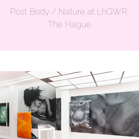
Post Body / Nature at LhGWR,
The Hague